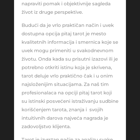
napraviti pomak i objektivnije sagleda
život iz druge perspektive.
Budući da je vrlo praktičan način i uvek
dostupna opcija pitaj tarot je mesto
kvalitetnih informacija i smernica koje se
uvek mogu primeniti u svakodnevnom
životu. Onda kada su prisutni izazovi ili je
potrebno otkriti istinu koja je skrivena,
tarot deluje vrlo praktično čak i u onim
najsloženijim situacijama. Za naš tim
profesionalaca na opciji pitaj tarot koji
su istinski posvećeni istraživanju sudbine
korišćenjem tarota, znanja i svojih
intuitivnih darova najveća nagrada je
zadovoljstvo klijenta.
Tarot je izvrstan način za analizu svake