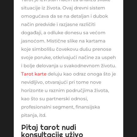
situacije iz života. Ovaj drevni sistem
omogućava da se na detaljan i dubok
način predvide i razjasne različiti
događaji, a odluke donesu sa većom
jasnoćom. Mistične slike na kartama
koje simbolišu čovekovu dušu prenose
svoje poruke, otkrivajući načine za uspeh
i bolje delovanja u svakodnevnom životu.
Tarot karte
deluju kao odraz onoga što je
nevidljivo, otvarajući pri tome nove
horizonte u raznim područjima života,
kao što su partnerski odnosi,
profesionalni segment, finansijska
pitanja, itd.
Pitaj tarot nudi
konsultacije uživo