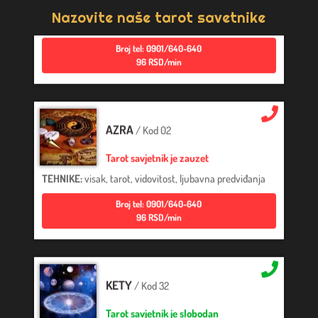
TEHNIKE:
sudbinske karte, anđeoske poruke
Nazovite naše tarot savetnike
Broj tel: 0901/640-640
96 RSD/min
AZRA
/ Kod 02
Tarot savjetnik je zauzet
TEHNIKE:
visak, tarot, vidovitost, ljubavna predviđanja
Broj tel: 0901/640-640
96 RSD/min
KETY
/ Kod 32
Tarot savjetnik je slobodan