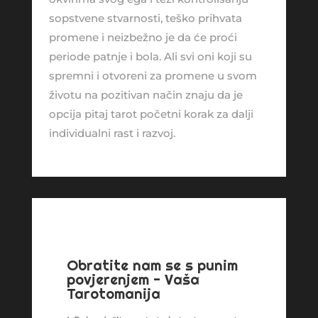
sopstvene stvarnosti, teško prihvata
promene i neizbežno je da će proći
periode patnje i bola. Ali svi oni koji su
spremni i otvoreni za promene u svom
životu na pozitivan način znaju da je
opcija pitaj tarot početni korak za dalji
individualni rast i razvoj.
Obratite nam se s punim
povjerenjem - Vaša
Tarotomanija