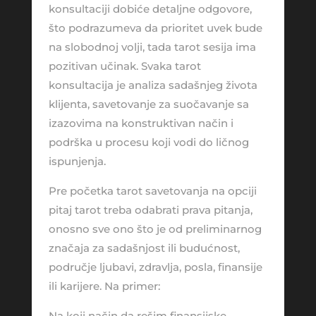
konsultaciji dobiće detaljne odgovore,
što podrazumeva da prioritet uvek bude
na slobodnoj volji, tada tarot sesija ima
pozitivan učinak. Svaka tarot
konsultacija je analiza sadašnjeg života
klijenta, savetovanje za suočavanje sa
izazovima na konstruktivan način i
podrška u procesu koji vodi do ličnog
ispunjenja.
Pre početka tarot savetovanja na opciji
pitaj tarot treba odabrati prava pitanja,
onosno sve ono što je od preliminarnog
značaja za sadašnjost ili budućnost,
područje ljubavi, zdravlja, posla, finansije
ili karijere. Na primer:
Na koji način da rešim finansijske