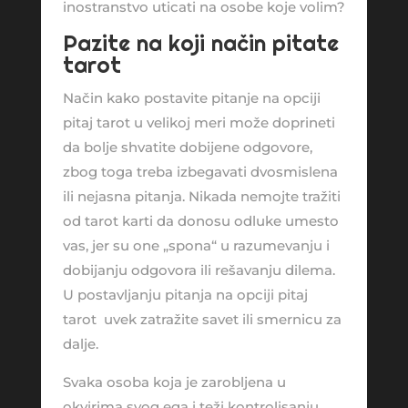
inostranstvo uticati na osobe koje volim?
Pazite na koji način pitate
tarot
Način kako postavite pitanje na opciji
pitaj tarot u velikoj meri može doprineti
da bolje shvatite dobijene odgovore,
zbog toga treba izbegavati dvosmislena
ili nejasna pitanja. Nikada nemojte tražiti
od tarot karti da donosu odluke umesto
vas, jer su one „spona“ u razumevanju i
dobijanju odgovora ili rešavanju dilema.
U postavljanju pitanja na opciji pitaj
tarot uvek zatražite savet ili smernicu za
dalje.
Svaka osoba koja je zarobljena u
okvirima svog ega i teži kontrolisanju