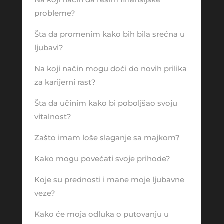
probleme?
Šta da promenim kako bih bila srećna u
ljubavi?
Na koji način mogu doći do novih prilika
za karijerni rast?
Šta da učinim kako bi poboljšao svoju
vitalnost?
Zašto imam loše slaganje sa majkom?
Kako mogu povećati svoje prihode?
Koje su prednosti i mane moje ljubavne
veze?
Kako će moja odluka o putovanju u