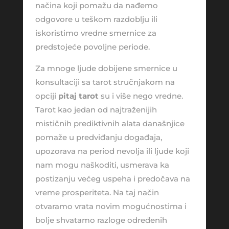
načina koji pomažu da nađemo
odgovore u teškom razdoblju ili
iskoristimo vredne smernice za
predstojeće povoljne periode.
Za mnoge ljude dobijene smernice u
konsultaciji sa tarot stručnjakom na
opciji
pitaj tarot
su i više nego vredne.
Tarot kao jedan od najtraženijih
mističnih prediktivnih alata današnjice
pomaže u predviđanju događaja,
upozorava na period nevolja ili ljude koji
nam mogu naškoditi, usmerava ka
postizanju većeg uspeha i predočava na
vreme prosperiteta. Na taj način
otvaramo vrata novim mogućnostima i
bolje shvatamo razloge određenih