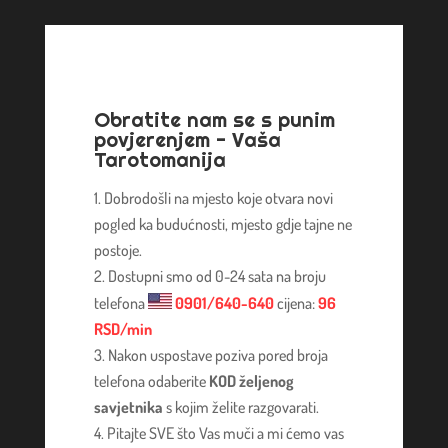
Obratite nam se s punim
povjerenjem - Vaša
Tarotomanija
Dobrodošli na mjesto koje otvara novi
pogled ka budućnosti, mjesto gdje tajne ne
postoje.
Dostupni smo od 0-24 sata na broju
telefona
0901/640-640
cijena:
96
RSD/min
Nakon uspostave poziva pored broja
telefona odaberite
KOD željenog
savjetnika
s kojim želite razgovarati.
Pitajte SVE što Vas muči a mi ćemo vas