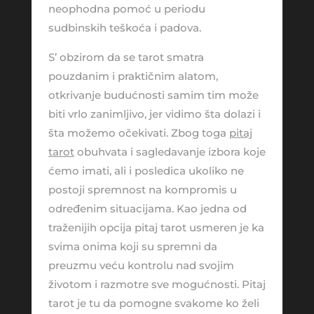
neophodna pomoć u periodu
sudbinskih teškoća i padova.
S’ obzirom da se tarot smatra
pouzdanim i praktičnim alatom,
otkrivanje budućnosti samim tim može
biti vrlo zanimljivo, jer vidimo šta dolazi i
šta možemo očekivati. Zbog toga
pitaj
tarot
obuhvata i sagledavanje izbora koje
ćemo imati, ali i posledica ukoliko ne
postoji spremnost na kompromis u
određenim situacijama. Kao jedna od
traženijih opcija pitaj tarot usmeren je ka
svima onima koji su spremni da
preuzmu veću kontrolu nad svojim
životom i razmotre sve mogućnosti. Pitaj
tarot je tu da pomogne svakome ko želi