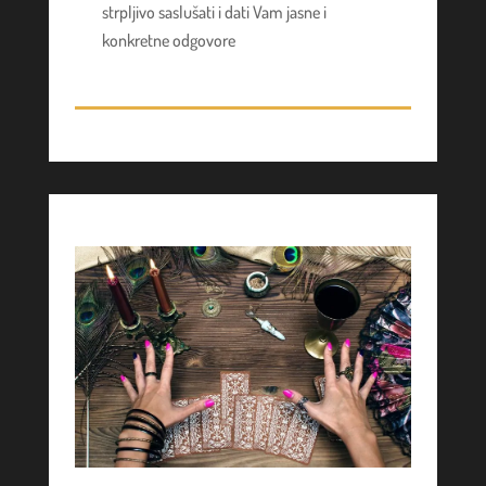
strpljivo saslušati i dati Vam jasne i
konkretne odgovore