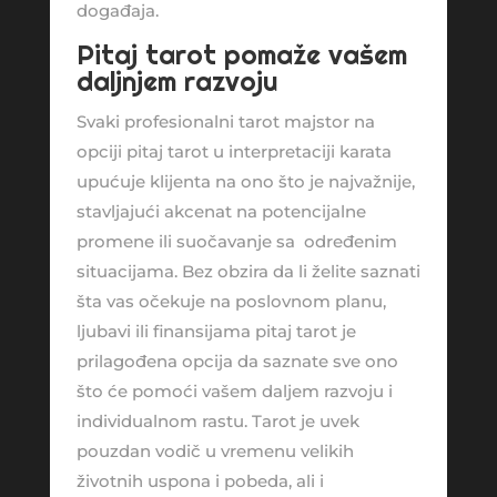
događaja.
Pitaj tarot pomaže vašem
daljnjem razvoju
Svaki profesionalni tarot majstor na
opciji pitaj tarot u interpretaciji karata
upućuje klijenta na ono što je najvažnije,
stavljajući akcenat na potencijalne
promene ili suočavanje sa određenim
situacijama. Bez obzira da li želite saznati
šta vas očekuje na poslovnom planu,
ljubavi ili finansijama pitaj tarot je
prilagođena opcija da saznate sve ono
što će pomoći vašem daljem razvoju i
individualnom rastu. Tarot je uvek
pouzdan vodič u vremenu velikih
životnih uspona i pobeda, ali i