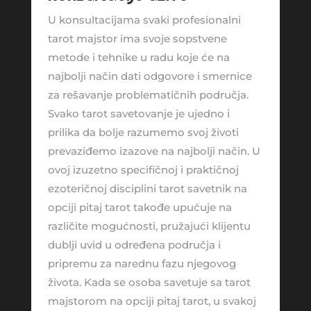
U konsultacijama svaki profesionalni
tarot majstor ima svoje sopstvene
metode i tehnike u radu koje će na
najbolji način dati odgovore i smernice
za rešavanje problematičnih područja.
Svako tarot savetovanje je ujedno i
prilika da bolje razumemo svoj životi
prevaziđemo izazove na najbolji način. U
ovoj izuzetno specifičnoj i praktičnoj
ezoteričnoj disciplini tarot savetnik na
opciji pitaj tarot takođe upućuje na
različite mogućnosti, pružajući klijentu
dublji uvid u određena područja i
pripremu za narednu fazu njegovog
života. Kada se osoba savetuje sa tarot
majstorom na opciji pitaj tarot, u svakoj