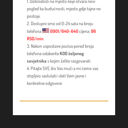
Dobrodošli na mjesto koje otvara novi
pogled ka budućnosti, mjesto gdje tajne ne
postoje.
Dostupni smo od 0-24 sata na broju
telefona
0901/640-640
cijena:
96
RSD/min
Nakon uspostave poziva pored broja
telefona odaberite
KOD željenog
savjetnika
s kojim želite razgovarati.
Pitajte SVE što Vas muči a mi ćemo vas
strpljivo saslušati i dati Vam jasne i
konkretne odgovore
LUCIJA
/ Kod #136
Tarot savjetnik je zauzet