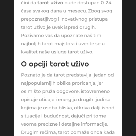
čini da
tarot uživo
bude dostupan 0-24
časa svakog dana u mesecu. Zbog svog
prepoznatljivog i inovativnog pristupa
tarot uživo je uvek ispred drugih.
Pozivamo vas da upoznate naš tim
najboljih tarot majstora i uverite se u
kvalitet naše usluge tarot uživo.
O opciji tarot uživo
Poznato je da tarot predstavlja jedan od
najpopularnijih oblika proricanja, jer
osim što pruža odgovore, istovremeno
opisuje uticaje i energiju drugih ljudi sa
kojima je osoba bliska, otkriva dalji ishod
situacije i budućnost, dajući pri tome
veoma precizne i detaljne informacije.
Drugim rečima, tarot pomaže onda kada