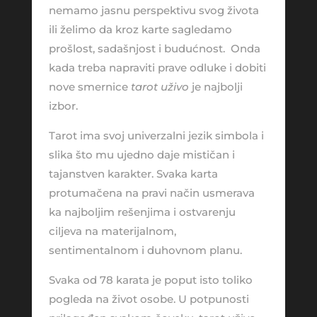
nemamo jasnu perspektivu svog života
ili želimo da kroz karte sagledamo
prošlost, sadašnjost i budućnost. Onda
kada treba napraviti prave odluke i dobiti
nove smernice
tarot uživo
je najbolji
izbor.
Tarot ima svoj univerzalni jezik simbola i
slika što mu ujedno daje mističan i
tajanstven karakter. Svaka karta
protumačena na pravi način usmerava
ka najboljim rešenjima i ostvarenju
ciljeva na materijalnom,
sentimentalnom i duhovnom planu.
Svaka od 78 karata je poput isto toliko
pogleda na život osobe. U potpunosti