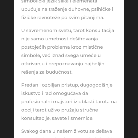
simbolički jezik slika i elemenata
upućuje na traženje duhovne, psihičke i
fizičke ravnoteže po svim pitanjima.
U savremenom svetu, tarot konsultacija
nije samo umetnost dešifrovanja
postojećih problema kroz mistične
simbole, već iznad svega umeće u
otkrivanju i prepoznavanju najboljih
rešenja za budućnost.
Predan i ozbiljan pristup, dugogodišnje
iskustvo i rad omogućava da
profesionalni majstori iz oblasti tarota na
opciji tarot uživo pružaju stručne
konsultacije, savete i smernice.
Svakog dana u našem životu se dešava