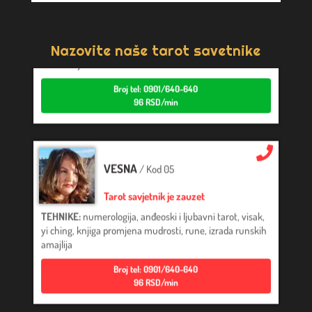
Tarot savjetnik je slobodan
TEHNIKE:
psihološki razgovori, sudbinske karte, tarot,
tumačenje snova
Nazovite naše tarot savetnike
Broj tel: 0901/640-640
96 RSD/min
VESNA
/ Kod 05
Tarot savjetnik je zauzet
TEHNIKE:
numerologija, anđeoski i ljubavni tarot, visak,
yi ching, knjiga promjena mudrosti, rune, izrada runskih
amajlija
Broj tel: 0901/640-640
96 RSD/min