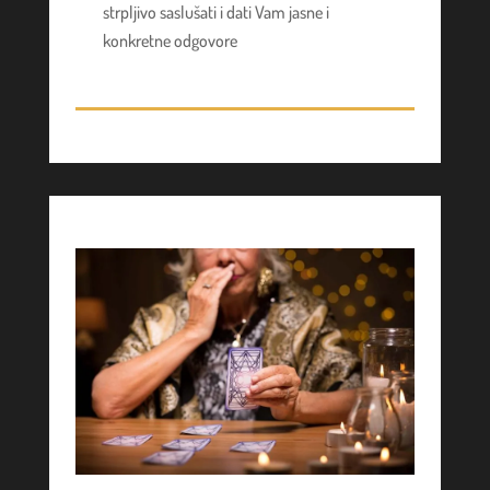
strpljivo saslušati i dati Vam jasne i
konkretne odgovore