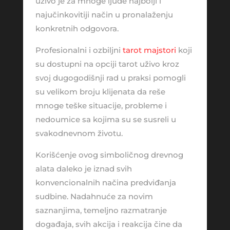
uživo je za mnoge ljude najbolji i
najučinkovitiji način u pronalaženju
konkretnih odgovora.
Profesionalni i ozbiljni
tarot majstori
koji
su dostupni na opciji tarot uživo kroz
svoj dugogodišnji rad u praksi pomogli
su velikom broju klijenata da reše
mnoge teške situacije, probleme i
nedoumice sa kojima su se susreli u
svakodnevnom životu.
Korišćenje ovog simboličnog drevnog
alata daleko je iznad svih
konvencionalnih načina predviđanja
sudbine. Nadahnuće za novim
saznanjima, temeljno razmatranje
događaja, svih akcija i reakcija čine da