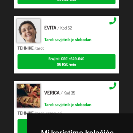
EVITA
/ Kod 52
Tarot savjetnik je slobodan
TEHNIKE:
tarot
Broj tel: 0901/640-640
96 RSD/min
VERICA
/ Kod 35
Tarot savjetnik je slobodan
TEHNIKE:
tarot, razgovori
Broj tel: 0901/640-640
96 RSD/min
Mi koristimo kolačiće