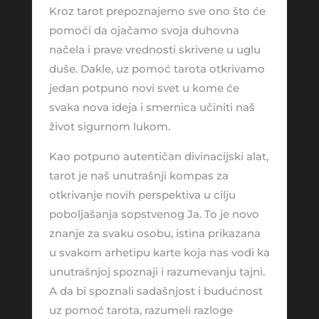
Kroz tarot prepoznajemo sve ono što će
pomoći da ojačamo svoja duhovna
načela i prave vrednosti skrivene u uglu
duše. Dakle, uz pomoć tarota otkrivamo
jedan potpuno novi svet u kome će
svaka nova ideja i smernica učiniti naš
život sigurnom lukom.
Kao potpuno autentičan divinacijski alat,
tarot je naš unutrašnji kompas za
otkrivanje novih perspektiva u cilju
poboljašanja sopstvenog Ja. To je novo
znanje za svaku osobu, istina prikazana
u svakom arhetipu karte koja nas vodi ka
unutrašnjoj spoznaji i razumevanju tajni.
A da bi spoznali sadašnjost i budućnost
uz pomoć tarota, razumeli razloge