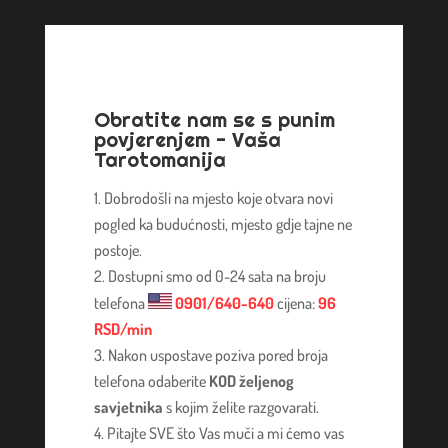
Obratite nam se s punim
povjerenjem - Vaša
Tarotomanija
Dobrodošli na mjesto koje otvara novi
pogled ka budućnosti, mjesto gdje tajne ne
postoje.
Dostupni smo od 0-24 sata na broju
telefona
0901/640-640
cijena:
96
RSD/min
Nakon uspostave poziva pored broja
telefona odaberite
KOD željenog
savjetnika
s kojim želite razgovarati.
Pitajte SVE što Vas muči a mi ćemo vas