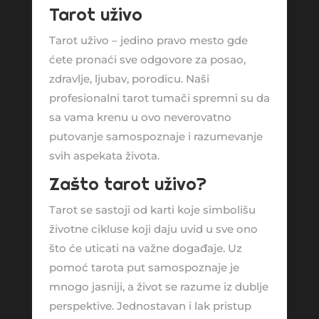
Tarot uživo
Tarot uživo – jedino pravo mesto gde
ćete pronaći sve odgovore za posao,
zdravlje, ljubav, porodicu. Naši
profesionalni tarot tumači spremni su da
sa vama krenu u ovo neverovatno
putovanje samospoznaje i razumevanje
svih aspekata života.
Zašto tarot uživo?
Tarot se sastoji od karti koje simbolišu
životne cikluse koji daju uvid u sve ono
što će uticati na važne događaje. Uz
pomoć tarota put samospoznaje je
mnogo jasniji, a život se razume iz dublje
perspektive. Jednostavan i lak pristup