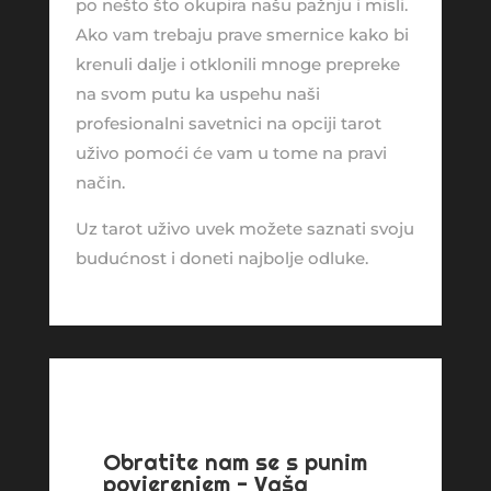
po nešto što okupira našu pažnju i misli.
Ako vam trebaju prave smernice kako bi
krenuli dalje i otklonili mnoge prepreke
na svom putu ka uspehu naši
profesionalni savetnici na opciji tarot
uživo pomoći će vam u tome na pravi
način.
Uz tarot uživo uvek možete saznati svoju
budućnost i doneti najbolje odluke.
Obratite nam se s punim
povjerenjem - Vaša