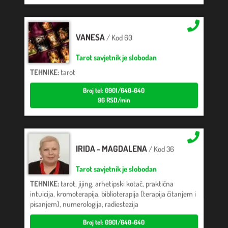
VANESA
/ Kod 60
Tarot savjetnik je slobodan
TEHNIKE:
tarot
Broj tel: 0901/640-640
96 RSD/min
IRIDA - MAGDALENA
/ Kod 36
Tarot savjetnik je slobodan
TEHNIKE:
tarot, jijing, arhetipski kotač, praktična
intuicija, kromoterapija, biblioterapija (terapija čitanjem i
pisanjem), numerologija, radiestezija
Broj tel: 0901/640-640
96 RSD/min