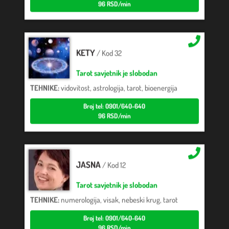
KETY
/ Kod 32
Tarot savjetnik je slobodan
TEHNIKE:
vidovitost, astrologija, tarot, bioenergija
Broj tel: 0901/640-640
96 RSD/min
JASNA
/ Kod 12
Tarot savjetnik je slobodan
TEHNIKE:
numerologija, visak, nebeski krug, tarot
Broj tel: 0901/640-640
96 RSD/min