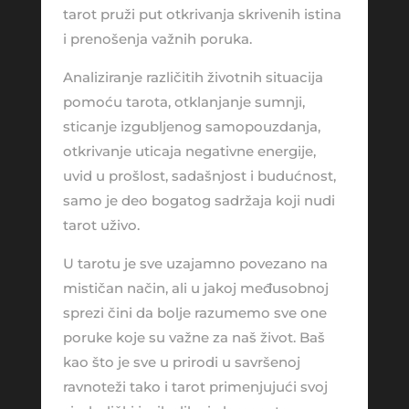
tarot pruži put otkrivanja skrivenih istina
i prenošenja važnih poruka.
Analiziranje različitih životnih situacija
pomoću tarota, otklanjanje sumnji,
sticanje izgubljenog samopouzdanja,
otkrivanje uticaja negativne energije,
uvid u prošlost, sadašnjost i budućnost,
samo je deo bogatog sadržaja koji nudi
tarot uživo.
U tarotu je sve uzajamno povezano na
mističan način, ali u jakoj međusobnoj
sprezi čini da bolje razumemo sve one
poruke koje su važne za naš život. Baš
kao što je sve u prirodi u savršenoj
ravnoteži tako i tarot primenjujući svoj