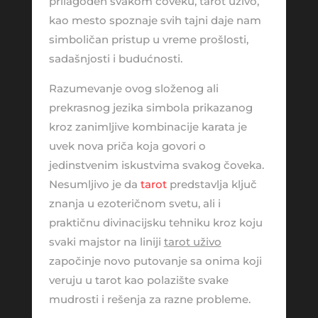
prilagođen svakom čoveku, tarot uživo,
kao mesto spoznaje svih tajni daje nam
simboličan pristup u vreme prošlosti,
sadašnjosti i budućnosti.
Razumevanje ovog složenog ali
prekrasnog jezika simbola prikazanog
kroz zanimljive kombinacije karata je
uvek nova priča koja govori o
jedinstvenim iskustvima svakog čoveka.
Nesumljivo je da
tarot
predstavlja ključ
znanja u ezoteričnom svetu, ali i
praktičnu divinacijsku tehniku kroz koju
svaki majstor na liniji
tarot uživo
započinje novo putovanje sa onima koji
veruju u tarot kao polazište svake
mudrosti i rešenja za razne probleme.