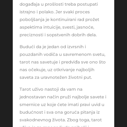
događaja u prošlosti treba postupati
istrajno i polako. Jer svaki proces
poboljšanja je kontinuirani rad prožet
aspektima intuicije, svesti, jasnoće,
preciznosti i sopstvenih dobrih dela.
Budući da je jedan od izvrsnih i
pouzdanih vodiča u savremenom svetu,
tarot nas savetuje i predviđa sve ono što
nas očekuje, uz otkrivanje najboljih
saveta za uravnotežen životni put.
Tarot uživo nastoji da vam na
jednostavan način pruži najbolje savete i
smernice uz koje ćete imati pravi uvid u
budućnost i sva ona goruća pitanja iz
svakodnevnog života. Zbog toga, tarot