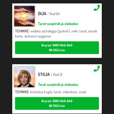
DIJA
/ Kod 64
Tarot savjetnik je slobodan
TEHNIKE:
vedska astrologija (jyotish), reiki, tarot, oracle
karte, duhovni razgovori
Broj tel: 0901/640-640
96 RSD/min
STOJA
/ Kod 31
Tarot savjetnik je slobodan
TEHNIKE:
kristalna kugla, tarot, vidovitost, visak
Broj tel: 0901/640-640
96 RSD/min