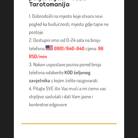
Tarotomanija
Dobrodošli na mjesto koje otvara novi
pogled ka budućnosti, mjesto gdje tajne ne
postoje.
Dostupni smo od 0-24 sata na broju
telefona
0901/640-640
cijena:
96
RSD/min
Nakon uspostave poziva pored broja
telefona odaberite
KOD željenog
savjetnika
s kojim želite razgovarati.
Pitajte SVE što Vas muči a mi ćemo vas
strpljivo saslušati i dati Vam jasne i
konkretne odgovore
TINA
/ Kod 16