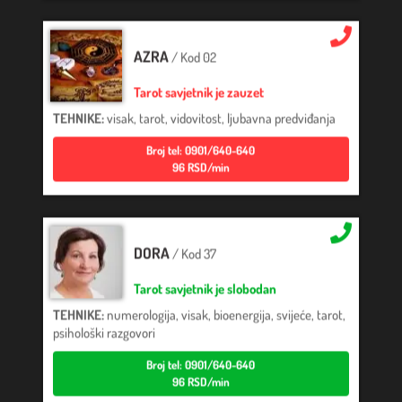
AZRA
/ Kod 02
Tarot savjetnik je zauzet
TEHNIKE:
visak, tarot, vidovitost, ljubavna predviđanja
Broj tel: 0901/640-640
96 RSD/min
DORA
/ Kod 37
Tarot savjetnik je slobodan
TEHNIKE:
numerologija, visak, bioenergija, svijeće, tarot,
psihološki razgovori
Broj tel: 0901/640-640
96 RSD/min